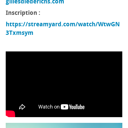
gillesdiederichs.com
Inscription :
https://streamyard.com/watch/WtwGN
3Txmsym